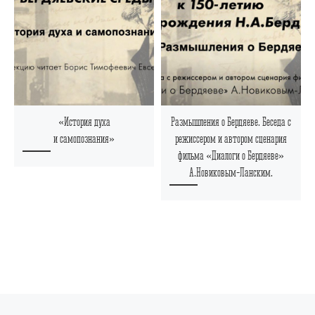
«История духа
Размышления о Бердяеве. Беседа с
и самопознания»
режиссером и автором сценария
фильма «Диалоги о Бердяеве»
А.Новиковым-Ланским.
Предыдущая запись