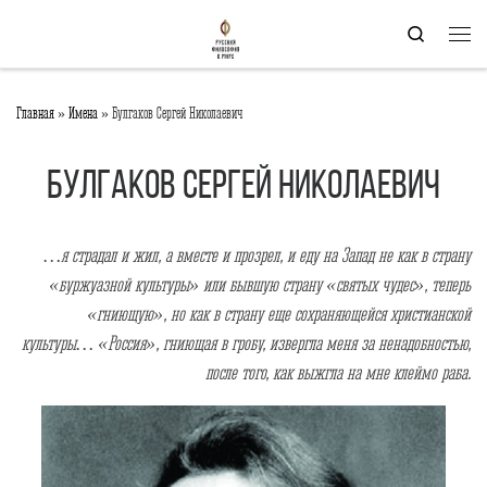
Перейти к содержимому
Search
Мен
Главная
»
Имена
»
Булгаков Сергей Николаевич
Булгаков Сергей Николаевич
…я страдал и жил, а вместе и прозрел, и еду на Запад не как в страну
«буржуазной культуры» или бывшую страну «святых чудес», теперь
«гниющую», но как в страну еще сохраняющейся христианской
культуры… «Россия», гниющая в гробу, извергла меня за ненадобностью,
после того, как выжгла на мне клеймо раба.