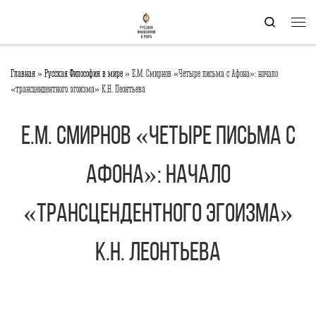
Перейти к содержимому
Search
Мен
Главная
»
Русская Философия в мире
»
Е.М. Смирнов «Четыре письма с Афона»: начало
«трансцендентного эгоизма» К.Н. Леонтьева
Е.М. Смирнов «Четыре письма с
Афона»: начало
«трансцендентного эгоизма»
К.Н. Леонтьева